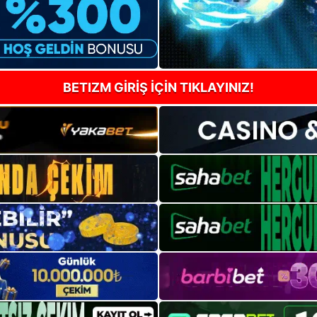
BETIZM GİRİŞ İÇİN TIKLAYINIZ!