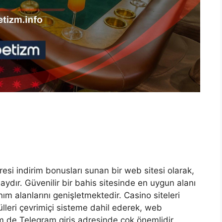
si indirim bonusları sunan bir web sitesi olarak,
ydır. Güvenilir bir bahis sitesinde en uygun alanı
nım alanlarını genişletmektedir. Casino siteleri
dülleri çevrimiçi sisteme dahil ederek, web
zm de Telegram giriş adresinde çok önemlidir.