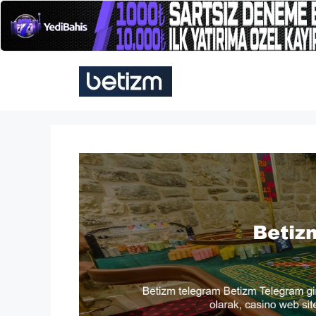
İçeriğe
atla