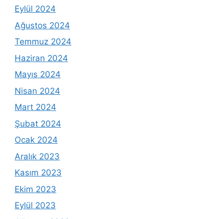
Eylül 2024
Ağustos 2024
Temmuz 2024
Haziran 2024
Mayıs 2024
Nisan 2024
Mart 2024
Şubat 2024
Ocak 2024
Aralık 2023
Kasım 2023
Ekim 2023
Eylül 2023