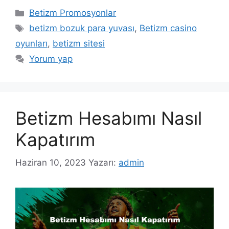
Kategoriler
Betizm Promosyonlar
Etiketler
betizm bozuk para yuvası
,
Betizm casino
oyunları
,
betizm sitesi
Yorum yap
Betizm Hesabımı Nasıl
Kapatırım
Haziran 10, 2023
Yazarı:
admin