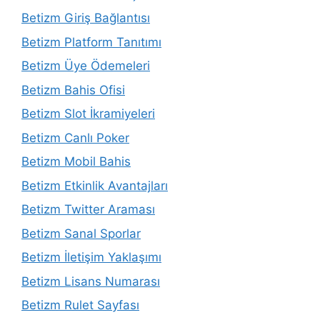
Betizm Giriş Bağlantısı
Betizm Platform Tanıtımı
Betizm Üye Ödemeleri
Betizm Bahis Ofisi
Betizm Slot İkramiyeleri
Betizm Canlı Poker
Betizm Mobil Bahis
Betizm Etkinlik Avantajları
Betizm Twitter Araması
Betizm Sanal Sporlar
Betizm İletişim Yaklaşımı
Betizm Lisans Numarası
Betizm Rulet Sayfası