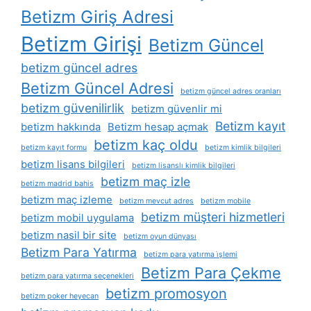
Betizm Giriş Adresi
Betizm Girişi
Betizm Güncel
betizm güncel adres
Betizm Güncel Adresi
betizm güncel adres oranları
betizm güvenilirlik
betizm güvenlir mi
Betizm kayıt
betizm hakkında
Betizm hesap açmak
betizm kaç oldu
betizm kayıt formu
betizm kimlik bilgileri
betizm lisans bilgileri
betizm lisanslı kimlik bilgileri
betizm maç izle
betizm madrid bahis
betizm maç izleme
betizm mevcut adres
betizm mobile
betizm müşteri hizmetleri
betizm mobil uygulama
betizm nasil bir site
betizm oyun dünyası
Betizm Para Yatırma
betizm para yatırma i̇şlemi
Betizm Para Çekme
betizm para yatırma seçenekleri
betizm promosyon
betizm poker heyecan