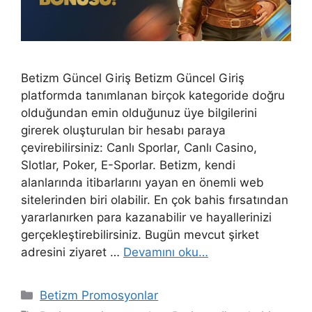
Betizm Güncel Giriş Betizm Güncel Giriş
platformda tanımlanan birçok kategoride doğru
olduğundan emin olduğunuz üye bilgilerini
girerek oluşturulan bir hesabı paraya
çevirebilirsiniz: Canlı Sporlar, Canlı Casino,
Slotlar, Poker, E-Sporlar. Betizm, kendi
alanlarında itibarlarını yayan en önemli web
sitelerinden biri olabilir. En çok bahis fırsatından
yararlanırken para kazanabilir ve hayallerinizi
gerçekleştirebilirsiniz. Bugün mevcut şirket
adresini ziyaret …
Devamını oku…
Kategoriler
Betizm Promosyonlar