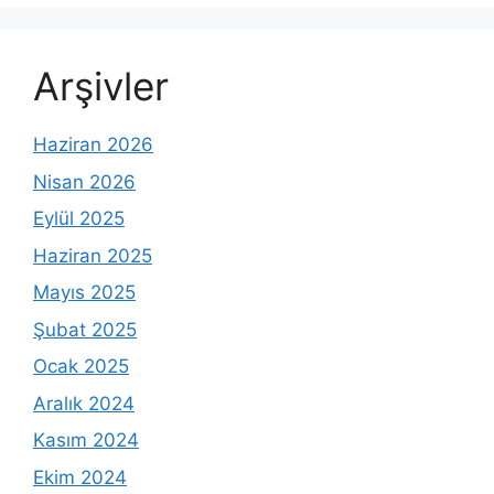
Arşivler
Haziran 2026
Nisan 2026
Eylül 2025
Haziran 2025
Mayıs 2025
Şubat 2025
Ocak 2025
Aralık 2024
Kasım 2024
Ekim 2024