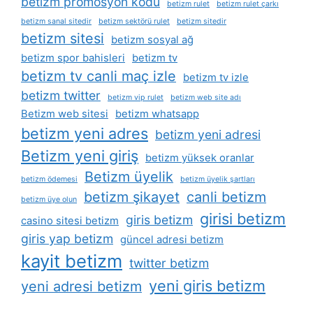
betizm promosyon kodu
betizm rulet
betizm rulet çarkı
betizm sanal sitedir
betizm sektörü rulet
betizm sitedir
betizm sitesi
betizm sosyal ağ
betizm spor bahisleri
betizm tv
betizm tv canli maç izle
betizm tv izle
betizm twitter
betizm vip rulet
betizm web site adı
Betizm web sitesi
betizm whatsapp
betizm yeni adres
betizm yeni adresi
Betizm yeni giriş
betizm yüksek oranlar
Betizm üyelik
betizm ödemesi
betizm üyelik şartları
betizm şikayet
canli betizm
betizm üye olun
girisi betizm
giris betizm
casino sitesi betizm
giris yap betizm
güncel adresi betizm
kayit betizm
twitter betizm
yeni giris betizm
yeni adresi betizm