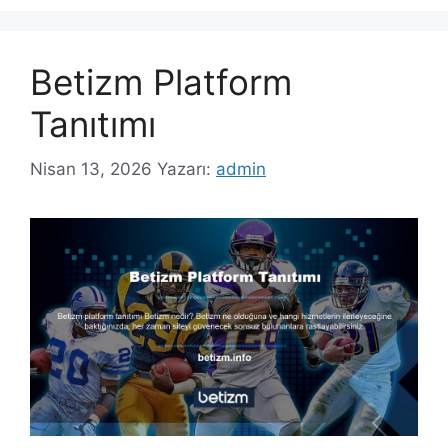
Betizm Platform
Tanıtımı
Nisan 13, 2026
Yazarı:
admin