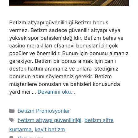
Betizm altyapı güvenilirliği Betizm bonus
vermez. Betizm sadece güvenilir altyapı veya
yüksek spor bahisleri değildir. Betizm bahis ve
casino meraklıları efsanevi bonuslar için çok
popüler ve önemlidir. Bunun için bonusu almanız
gerekiyor. Betizm bir bonus almak için canlı
destek hattını aramanız ve onlara istediğiniz
bonusun adını söylemeniz gerekir. Betizm
müşterilere bonusları ve bahisleri konusunda
yardımcı …
Devamını oku…
Kategoriler
Betizm Promosyonlar
Etiketler
betizm altyapı güvenilirliği
,
betizm şifre
kurtarma
,
kayit betizm