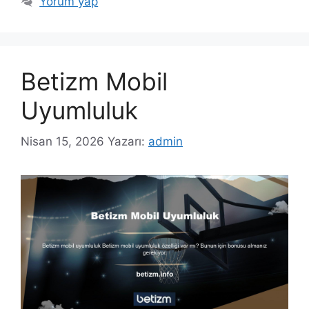
Yorum yap
Betizm Mobil
Uyumluluk
Nisan 15, 2026
Yazarı:
admin