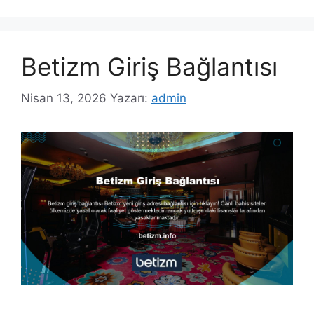
Betizm Giriş Bağlantısı
Nisan 13, 2026
Yazarı:
admin