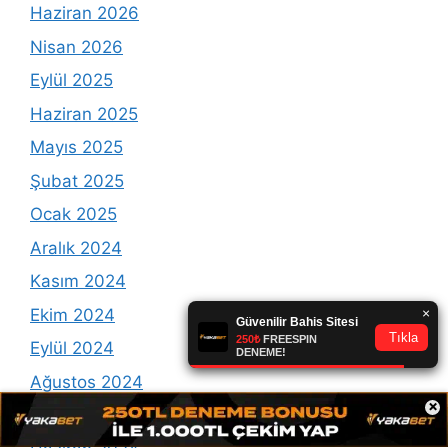
Haziran 2026
Nisan 2026
Eylül 2025
Haziran 2025
Mayıs 2025
Şubat 2025
Ocak 2025
Aralık 2024
Kasım 2024
Ekim 2024
Eylül 2024
Ağustos 2024
×
Temmuz 2024