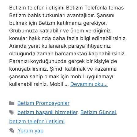
Betizm telefon iletişimi Betizm Telefonla temas
Betizm bahis tutkunları avantajlıdır. Şansını
bulmak için Betizm katılmanız gerekiyor.
Grubumuza katılabilir ve önem verdiğimiz
konular hakkında daha fazla bilgi edinebilirsiniz.
Anında yanıt kullanarak paraya ihtiyacınız
olduğunda zaman harcamaktan kaçınabilirsiniz.
Paranızı koyduğunuzda gerçek bir kişiyle de
konuşabilirsiniz. Şimdi katılmak ve kazanma
şansına sahip olmak için mobil uygulamayı
kullanabilirsiniz. Mobil …
Devamını oku…
Kategoriler
Betizm Promosyonlar
Etiketler
betizm başarılı hizmetler
,
Betizm Güncel
,
betizm telefon i̇letişimi
Yorum yap