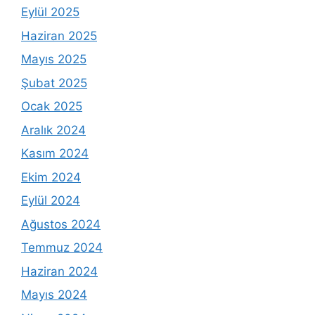
Eylül 2025
Haziran 2025
Mayıs 2025
Şubat 2025
Ocak 2025
Aralık 2024
Kasım 2024
Ekim 2024
Eylül 2024
Ağustos 2024
Temmuz 2024
Haziran 2024
Mayıs 2024