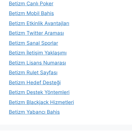
Betizm Canlı Poker
Betizm Mobil Bahis
Betizm Etkinlik Avantajları
Betizm Twitter Araması
Betizm Sanal Sporlar
Betizm İletişim Yaklaşımı
Betizm Lisans Numarası
Betizm Rulet Sayfası
Betizm Hedef Desteği
Betizm Destek Yöntemleri
Betizm Blackjack Hizmetleri
Betizm Yabancı Bahis