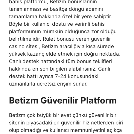
bahis platformu, Betizm bonuslarının
tanımlanması ve basitçe döngü adımını
tamamlama hakkında özel bir yere sahiptir.
Böyle bir kullanıcı dostu ve verimli bahis
platformunun mümkün olduğunca zor olduğu
belirtilmelidir. Rulet bonusu veren güvenilir
casino sitesi, Betizm aracılığıyla kısa sürede
yüksek kazanç elde etmek için doğru noktada.
Canlı destek hattındaki tüm bonus teklifleri
hakkında en son bilgileri alabilirsiniz. Canlı
destek hattı ayrıca 7-24 konusundaki
uzmanlarla ücretsiz erişim sunar.
Betizm Güvenilir Platform
Betizm çok büyük bir evet çünkü güvenilir bir
sitenin piyasadaki en güvenilir hizmetlerden biri
olup olmadığı ve kullanıcı memnuniyetini açıkça