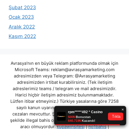
Şubat 2023
Ocak 2023
Aralık 2022
Kasım 2022
Avrasya'nın en büyük reklam platformunda olmak için
Microsoft Teams:
reklam@avrasyamarketing.com
adresimizden veya Telegram: @Avrasyamarketing
adresimizden irtibat kurabilirsiniz. (Tek iletişim
adreslerimiz teams / telegram ve mail adresimizdir.
Harici hiçbir iletişim adresimiz bulunmamaktadır.
Lütfen itibar etmeyiniz.) Türkiye yasalarına göre 7258
sayılı kanun uyarınca yasa dışı bahis oynamanın
cezaları mevcuttur. Şu an bulunduğunuz site hiç bir
şekilde illegal bahis oyunları oynatmıyor ve oynamaya
aracı olmuyordur.
kupawinsitesi
|
no1bahis
|