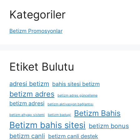
Kategoriler
Betizm Promosyonlar
Etiket Bulutu
adresi betizm
bahis sitesi betizm
betizm adres
betizm adres güncelleme
betizm adresi
betizm aktivasyon bağlantısı
Betizm Bahis
betizm altyapı sistemi
betizm badugi
Betizm bahis sitesi
betizm bonus
betizm canli
betizm canli destek