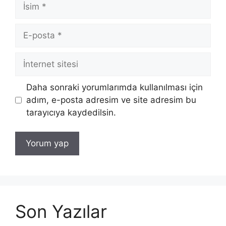
İsim
E-
posta
İnternet
sitesi
Daha sonraki yorumlarımda kullanılması için
adım, e-posta adresim ve site adresim bu
tarayıcıya kaydedilsin.
Son Yazılar