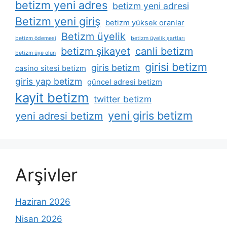
betizm yeni adres
betizm yeni adresi
Betizm yeni giriş
betizm yüksek oranlar
Betizm üyelik
betizm ödemesi
betizm üyelik şartları
betizm şikayet
canli betizm
betizm üye olun
girisi betizm
giris betizm
casino sitesi betizm
giris yap betizm
güncel adresi betizm
kayit betizm
twitter betizm
yeni giris betizm
yeni adresi betizm
Arşivler
Haziran 2026
Nisan 2026