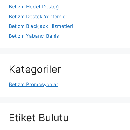
Betizm Hedef Desteği
Betizm Destek Yöntemleri
Betizm Blackjack Hizmetleri
Betizm Yabancı Bahis
Kategoriler
Betizm Promosyonlar
Etiket Bulutu