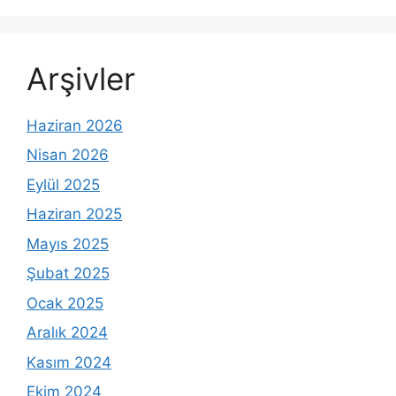
Arşivler
Haziran 2026
Nisan 2026
Eylül 2025
Haziran 2025
Mayıs 2025
Şubat 2025
Ocak 2025
Aralık 2024
Kasım 2024
Ekim 2024