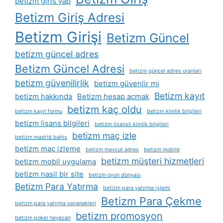
betizm giris yap
Betizm Giriş Adresi
Betizm Girişi
Betizm Güncel
betizm güncel adres
Betizm Güncel Adresi
betizm güncel adres oranları
betizm güvenilirlik
betizm güvenlir mi
Betizm kayıt
betizm hakkında
Betizm hesap açmak
betizm kaç oldu
betizm kayıt formu
betizm kimlik bilgileri
betizm lisans bilgileri
betizm lisanslı kimlik bilgileri
betizm maç izle
betizm madrid bahis
betizm maç izleme
betizm mevcut adres
betizm mobile
betizm müşteri hizmetleri
betizm mobil uygulama
betizm nasil bir site
betizm oyun dünyası
Betizm Para Yatırma
betizm para yatırma i̇şlemi
Betizm Para Çekme
betizm para yatırma seçenekleri
betizm promosyon
betizm poker heyecan