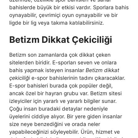
bahislerde büyük bir etkisi vardır. Sporlara bahis
oynayabilir, çevrimiçi oyun oynayabilir ve bir
ligde bir lig veya takıma katılabilirsiniz.
Betizm Dikkat Çekiciliği
Betizm son zamanlarda çok dikkat çeken
sitelerden biridir. E-sporları seven ve onlara
bahis yapmak isteyen insanlar
Betizm dikkat
çekiciliği
e-spor bahislerinin tadını çıkaracaklar.
E-spor bahisleri burada çok popüler değil,
ancak özel bir hayran grubu var. Betizm sitesi
izleyiciler için yararlı ve yararlı bilgiler sunar.
Çoğu insan buradaki detaylar nedeniyle
üyelerini ciddiye alıyor. Bir yere giden insanlar
size neye benzediğini ve orada neler
yapabileceğinizi söyleyebilir. Ürün, hizmet ve