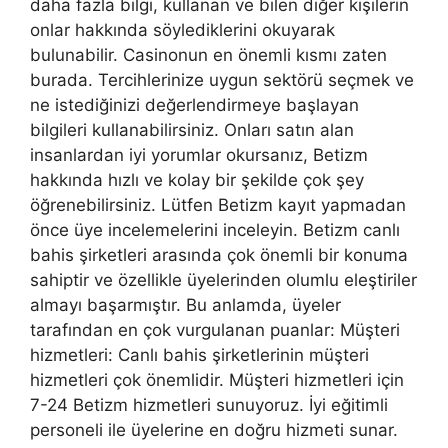
daha fazla bilgi, kullanan ve bilen diğer kişilerin
onlar hakkında söylediklerini okuyarak
bulunabilir. Casinonun en önemli kısmı zaten
burada. Tercihlerinize uygun sektörü seçmek ve
ne istediğinizi değerlendirmeye başlayan
bilgileri kullanabilirsiniz. Onları satın alan
insanlardan iyi yorumlar okursanız, Betizm
hakkında hızlı ve kolay bir şekilde çok şey
öğrenebilirsiniz. Lütfen Betizm kayıt yapmadan
önce üye incelemelerini inceleyin. Betizm canlı
bahis şirketleri arasında çok önemli bir konuma
sahiptir ve özellikle üyelerinden olumlu eleştiriler
almayı başarmıştır. Bu anlamda, üyeler
tarafından en çok vurgulanan puanlar: Müşteri
hizmetleri: Canlı bahis şirketlerinin müşteri
hizmetleri çok önemlidir. Müşteri hizmetleri için
7-24 Betizm hizmetleri sunuyoruz. İyi eğitimli
personeli ile üyelerine en doğru hizmeti sunar.