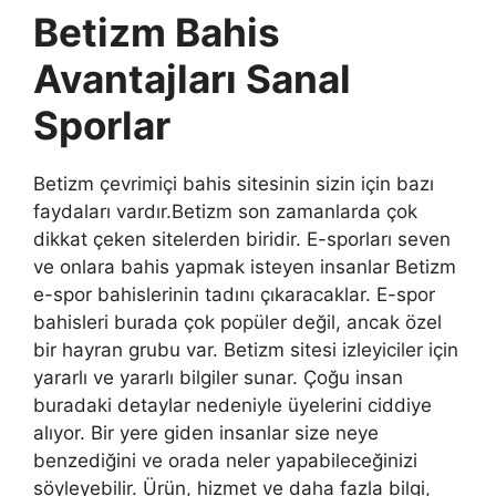
Betizm Bahis
Avantajları Sanal
Sporlar
Betizm çevrimiçi bahis sitesinin sizin için bazı
faydaları vardır.Betizm son zamanlarda çok
dikkat çeken sitelerden biridir. E-sporları seven
ve onlara bahis yapmak isteyen insanlar Betizm
e-spor bahislerinin tadını çıkaracaklar. E-spor
bahisleri burada çok popüler değil, ancak özel
bir hayran grubu var. Betizm sitesi izleyiciler için
yararlı ve yararlı bilgiler sunar. Çoğu insan
buradaki detaylar nedeniyle üyelerini ciddiye
alıyor. Bir yere giden insanlar size neye
benzediğini ve orada neler yapabileceğinizi
söyleyebilir. Ürün, hizmet ve daha fazla bilgi,