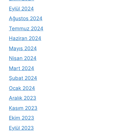
Eylül 2024
Ağustos 2024
Temmuz 2024
Haziran 2024
Mayıs 2024
Nisan 2024
Mart 2024
Şubat 2024
Ocak 2024
Aralık 2023
Kasım 2023
Ekim 2023
Eylül 2023