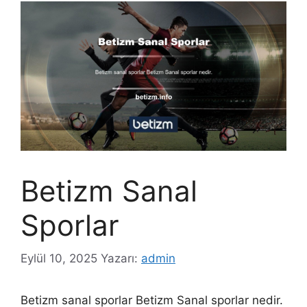
Betizm Sanal
Sporlar
Eylül 10, 2025
Yazarı:
admin
Betizm sanal sporlar Betizm Sanal sporlar nedir.