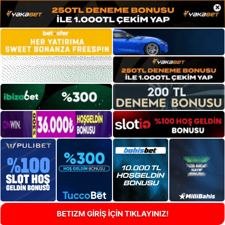
×
BETIZM GİRİŞ İÇİN TIKLAYINIZ!