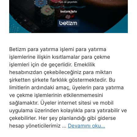
Betizm para yatırma işlemi para yatırma
işlemlerine ilişkin kısıtlamalar para çekme
işlemleri için de geçerlidir. Emeklilik
hesabınızdan çekebileceğiniz para miktarı
şirketten şirkete farklılık göstermektedir. Bu
limitlerin ardındaki amaç, üyelerin para yatırma
ve çekme işlemlerinin etkilenmemesini
sağlamaktır. Üyeler internet sitesi ve mobil
uygulama üzerinden kolaylıkla para yatırabilir ve
çekebilirler. Her şey planlandığı gibi giderse
hesap yöneticilerimiz …
Devamını oku…