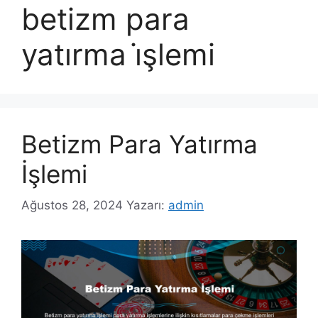
betizm para
yatırma i̇şlemi
Betizm Para Yatırma
İşlemi
Ağustos 28, 2024
Yazarı:
admin