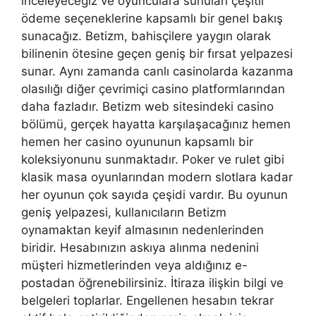
inceleyeceğiz ve oyunculara sunulan çeşitli
ödeme seçeneklerine kapsamlı bir genel bakış
sunacağız. Betizm, bahisçilere yaygın olarak
bilinenin ötesine geçen geniş bir fırsat yelpazesi
sunar. Aynı zamanda canlı casinolarda kazanma
olasılığı diğer çevrimiçi casino platformlarından
daha fazladır. Betizm web sitesindeki casino
bölümü, gerçek hayatta karşılaşacağınız hemen
hemen her casino oyununun kapsamlı bir
koleksiyonunu sunmaktadır. Poker ve rulet gibi
klasik masa oyunlarından modern slotlara kadar
her oyunun çok sayıda çeşidi vardır. Bu oyunun
geniş yelpazesi, kullanıcıların Betizm
oynamaktan keyif almasının nedenlerinden
biridir. Hesabınızın askıya alınma nedenini
müşteri hizmetlerinden veya aldığınız e-
postadan öğrenebilirsiniz. İtiraza ilişkin bilgi ve
belgeleri toplarlar. Engellenen hesabın tekrar