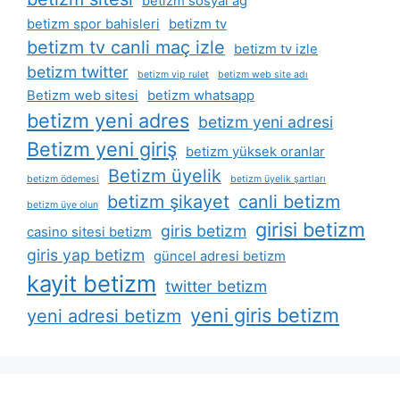
betizm sosyal ağ
betizm spor bahisleri
betizm tv
betizm tv canli maç izle
betizm tv izle
betizm twitter
betizm vip rulet
betizm web site adı
Betizm web sitesi
betizm whatsapp
betizm yeni adres
betizm yeni adresi
Betizm yeni giriş
betizm yüksek oranlar
Betizm üyelik
betizm ödemesi
betizm üyelik şartları
betizm şikayet
canli betizm
betizm üye olun
girisi betizm
giris betizm
casino sitesi betizm
giris yap betizm
güncel adresi betizm
kayit betizm
twitter betizm
yeni giris betizm
yeni adresi betizm