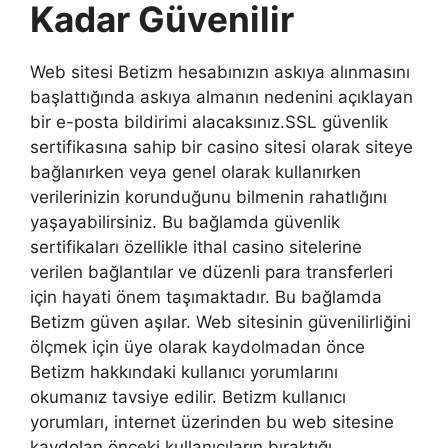
Kadar Güvenilir
Web sitesi Betizm hesabınızın askıya alınmasını
başlattığında askıya almanın nedenini açıklayan
bir e-posta bildirimi alacaksınız.SSL güvenlik
sertifikasına sahip bir casino sitesi olarak siteye
bağlanırken veya genel olarak kullanırken
verilerinizin korunduğunu bilmenin rahatlığını
yaşayabilirsiniz. Bu bağlamda güvenlik
sertifikaları özellikle ithal casino sitelerine
verilen bağlantılar ve düzenli para transferleri
için hayati önem taşımaktadır. Bu bağlamda
Betizm güven aşılar. Web sitesinin güvenilirliğini
ölçmek için üye olarak kaydolmadan önce
Betizm hakkındaki kullanıcı yorumlarını
okumanız tavsiye edilir. Betizm kullanıcı
yorumları, internet üzerinden bu web sitesine
kaydolan önceki kullanıcıların bıraktığı