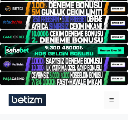
İçeriğe
atla
Menü