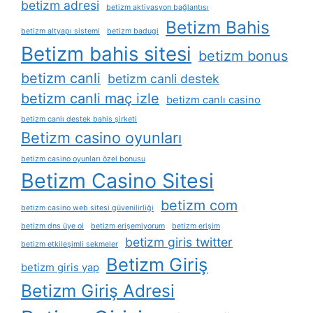
betizm adresi
betizm aktivasyon bağlantısı
Betizm Bahis
betizm altyapı sistemi
betizm badugi
Betizm bahis sitesi
betizm bonus
betizm canli
betizm canli destek
betizm canli maç izle
betizm canlı casino
betizm canlı destek bahis şirketi
Betizm casino oyunları
betizm casino oyunları özel bonusu
Betizm Casino Sitesi
betizm com
betizm casino web sitesi güvenilirliği
betizm dns üye ol
betizm erişemiyorum
betizm erişim
betizm giris twitter
betizm etkileşimli sekmeler
Betizm Giriş
betizm giris yap
Betizm Giriş Adresi