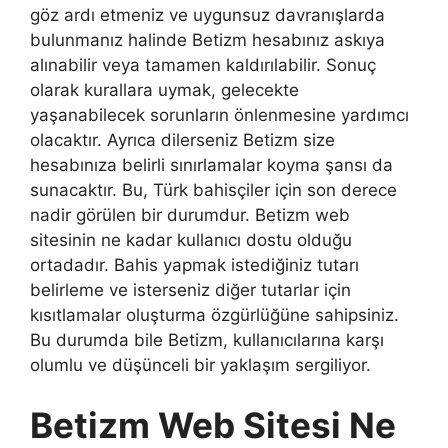
göz ardı etmeniz ve uygunsuz davranışlarda
bulunmanız halinde Betizm hesabınız askıya
alınabilir veya tamamen kaldırılabilir. Sonuç
olarak kurallara uymak, gelecekte
yaşanabilecek sorunların önlenmesine yardımcı
olacaktır. Ayrıca dilerseniz Betizm size
hesabınıza belirli sınırlamalar koyma şansı da
sunacaktır. Bu, Türk bahisçiler için son derece
nadir görülen bir durumdur. Betizm web
sitesinin ne kadar kullanıcı dostu olduğu
ortadadır. Bahis yapmak istediğiniz tutarı
belirleme ve isterseniz diğer tutarlar için
kısıtlamalar oluşturma özgürlüğüne sahipsiniz.
Bu durumda bile Betizm, kullanıcılarına karşı
olumlu ve düşünceli bir yaklaşım sergiliyor.
Betizm Web Sitesi Ne