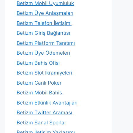
Betizm Mobil Uyumluluk
Betizm Üye Anlaşmaları
Betizm Telefon İletişimi
Betizm Giriş Bağlantısı
Betizm Platform Tanıtımı
Betizm Üye Ödemeleri
Betizm Bahis Ofisi
Betizm Slot İkramiyeleri
Betizm Canlı Poker
Betizm Mobil Bahis
Betizm Etkinlik Avantajları
Betizm Twitter Araması
Betizm Sanal Sporlar
Betizm İletişim Yaklaşımı