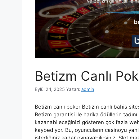
Betizm Canlı Pok
Eylül 24, 2025
Yazarı:
admin
Betizm canlı poker Betizm canlı bahis site
Betizm garantisi ile harika ödüllerin tadını
kazanabileceğinizi gösteren çok fazla web s
kaybediyor. Bu, oyuncuların casinoyu yanl
istediğiniz kadar oynayabilirsiniz. Slot