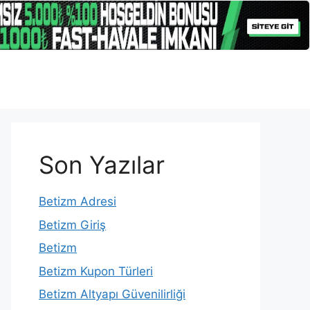
Son Yazılar
Betizm Adresi
Betizm Giriş
Betizm
Betizm Kupon Türleri
Betizm Altyapı Güvenilirliği