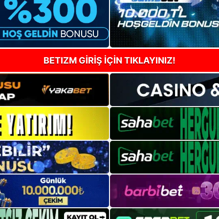
BETIZM GİRİŞ İÇİN TIKLAYINIZ!