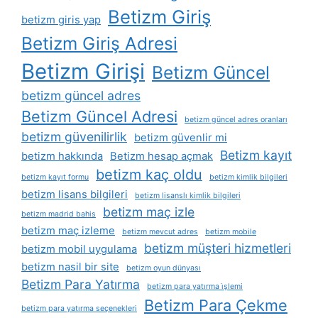
Betizm Giriş
betizm giris yap
Betizm Giriş Adresi
Betizm Girişi
Betizm Güncel
betizm güncel adres
Betizm Güncel Adresi
betizm güncel adres oranları
betizm güvenilirlik
betizm güvenlir mi
Betizm kayıt
betizm hakkında
Betizm hesap açmak
betizm kaç oldu
betizm kayıt formu
betizm kimlik bilgileri
betizm lisans bilgileri
betizm lisanslı kimlik bilgileri
betizm maç izle
betizm madrid bahis
betizm maç izleme
betizm mevcut adres
betizm mobile
betizm müşteri hizmetleri
betizm mobil uygulama
betizm nasil bir site
betizm oyun dünyası
Betizm Para Yatırma
betizm para yatırma i̇şlemi
Betizm Para Çekme
betizm para yatırma seçenekleri