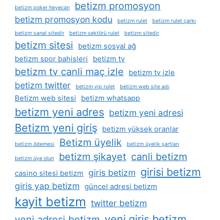
betizm promosyon
betizm poker heyecan
betizm promosyon kodu
betizm rulet
betizm rulet çarkı
betizm sanal sitedir
betizm sektörü rulet
betizm sitedir
betizm sitesi
betizm sosyal ağ
betizm spor bahisleri
betizm tv
betizm tv canli maç izle
betizm tv izle
betizm twitter
betizm vip rulet
betizm web site adı
Betizm web sitesi
betizm whatsapp
betizm yeni adres
betizm yeni adresi
Betizm yeni giriş
betizm yüksek oranlar
Betizm üyelik
betizm ödemesi
betizm üyelik şartları
betizm şikayet
canli betizm
betizm üye olun
girisi betizm
giris betizm
casino sitesi betizm
giris yap betizm
güncel adresi betizm
kayit betizm
twitter betizm
yeni giris betizm
yeni adresi betizm