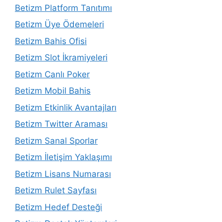
Betizm Platform Tanıtımı
Betizm Üye Ödemeleri
Betizm Bahis Ofisi
Betizm Slot İkramiyeleri
Betizm Canlı Poker
Betizm Mobil Bahis
Betizm Etkinlik Avantajları
Betizm Twitter Araması
Betizm Sanal Sporlar
Betizm İletişim Yaklaşımı
Betizm Lisans Numarası
Betizm Rulet Sayfası
Betizm Hedef Desteği