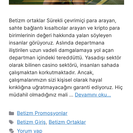
Betizm ortaklar Sürekli çevrimiçi para arayan,
sahte bağlantı kısaltıcılar arayan ve kripto para
birimlerinin değeri hakkında yalan söyleyen
insanlar görüyoruz. Aslında departmana
iliştirilen uzun vadeli damgalamaya yol açan
departman içindeki tereddüttü. Yasadışı sektör
olarak bilinen casino sektörü, insanları sahada
çalışmaktan korkutmaktadır. Ancak,
çalışmalarımızın sizi kişisel olarak hayal
kırıklığına uğratmayacağını garanti ediyoruz. Hiç
müdahil olmadığınız mali …
Devamını oku…
Kategoriler
Betizm Promosyonlar
Etiketler
Betizm Giriş
,
Betizm Ortaklar
Yorum yap