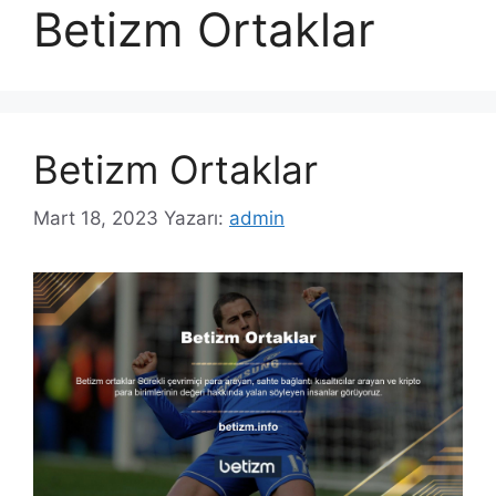
Betizm Ortaklar
Betizm Ortaklar
Mart 18, 2023
Yazarı:
admin