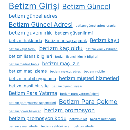
Betizm Girişi
Betizm Güncel
betizm güncel adres
Betizm Güncel Adresi
betizm güncel adres oranları
betizm güvenilirlik
betizm güvenlir mi
Betizm kayıt
betizm hakkında
Betizm hesap açmak
betizm kaç oldu
betizm kayıt formu
betizm kimlik bilgileri
betizm lisans bilgileri
betizm lisanslı kimlik bilgileri
betizm maç izle
betizm madrid bahis
betizm maç izleme
betizm mevcut adres
betizm mobile
betizm müşteri hizmetleri
betizm mobil uygulama
betizm nasil bir site
betizm oyun dünyası
Betizm Para Yatırma
betizm para yatırma i̇şlemi
Betizm Para Çekme
betizm para yatırma seçenekleri
betizm promosyon
betizm poker heyecan
betizm promosyon kodu
betizm rulet
betizm rulet çarkı
betizm sanal sitedir
betizm sektörü rulet
betizm sitedir