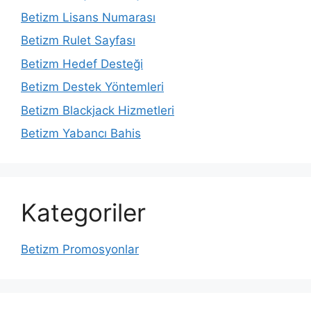
Betizm Lisans Numarası
Betizm Rulet Sayfası
Betizm Hedef Desteği
Betizm Destek Yöntemleri
Betizm Blackjack Hizmetleri
Betizm Yabancı Bahis
Kategoriler
Betizm Promosyonlar