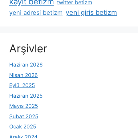
kayit betizm
twitter betizm
yeni giris betizm
yeni adresi betizm
Arşivler
Haziran 2026
Nisan 2026
Eylül 2025
Haziran 2025
Mayıs 2025
Şubat 2025
Ocak 2025
Aralık 2024