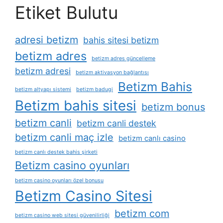
Etiket Bulutu
adresi betizm
bahis sitesi betizm
betizm adres
betizm adres güncelleme
betizm adresi
betizm aktivasyon bağlantısı
Betizm Bahis
betizm altyapı sistemi
betizm badugi
Betizm bahis sitesi
betizm bonus
betizm canli
betizm canli destek
betizm canli maç izle
betizm canlı casino
betizm canlı destek bahis şirketi
Betizm casino oyunları
betizm casino oyunları özel bonusu
Betizm Casino Sitesi
betizm com
betizm casino web sitesi güvenilirliği