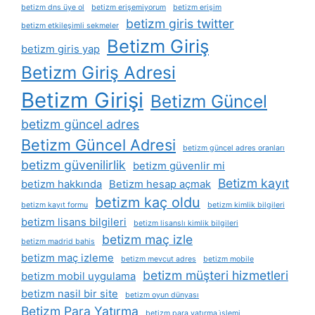
betizm dns üye ol
betizm erişemiyorum
betizm erişim
betizm giris twitter
betizm etkileşimli sekmeler
Betizm Giriş
betizm giris yap
Betizm Giriş Adresi
Betizm Girişi
Betizm Güncel
betizm güncel adres
Betizm Güncel Adresi
betizm güncel adres oranları
betizm güvenilirlik
betizm güvenlir mi
Betizm kayıt
betizm hakkında
Betizm hesap açmak
betizm kaç oldu
betizm kayıt formu
betizm kimlik bilgileri
betizm lisans bilgileri
betizm lisanslı kimlik bilgileri
betizm maç izle
betizm madrid bahis
betizm maç izleme
betizm mevcut adres
betizm mobile
betizm müşteri hizmetleri
betizm mobil uygulama
betizm nasil bir site
betizm oyun dünyası
Betizm Para Yatırma
betizm para yatırma i̇şlemi