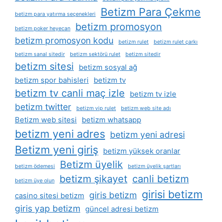
Betizm Para Çekme
betizm para yatırma seçenekleri
betizm promosyon
betizm poker heyecan
betizm promosyon kodu
betizm rulet
betizm rulet çarkı
betizm sanal sitedir
betizm sektörü rulet
betizm sitedir
betizm sitesi
betizm sosyal ağ
betizm spor bahisleri
betizm tv
betizm tv canli maç izle
betizm tv izle
betizm twitter
betizm vip rulet
betizm web site adı
Betizm web sitesi
betizm whatsapp
betizm yeni adres
betizm yeni adresi
Betizm yeni giriş
betizm yüksek oranlar
Betizm üyelik
betizm ödemesi
betizm üyelik şartları
betizm şikayet
canli betizm
betizm üye olun
girisi betizm
giris betizm
casino sitesi betizm
giris yap betizm
güncel adresi betizm