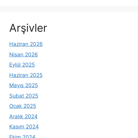
Arşivler
Haziran 2026
Nisan 2026
Eylül 2025
Haziran 2025
Mayıs 2025
Şubat 2025
Ocak 2025
Aralık 2024
Kasım 2024
Ekim 2024