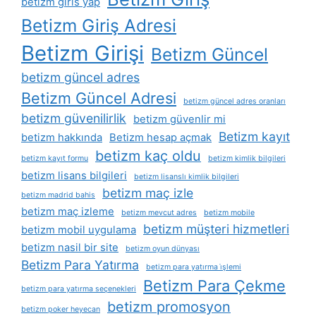
betizm giris yap
Betizm Giriş Adresi
Betizm Girişi
Betizm Güncel
betizm güncel adres
Betizm Güncel Adresi
betizm güncel adres oranları
betizm güvenilirlik
betizm güvenlir mi
Betizm kayıt
betizm hakkında
Betizm hesap açmak
betizm kaç oldu
betizm kayıt formu
betizm kimlik bilgileri
betizm lisans bilgileri
betizm lisanslı kimlik bilgileri
betizm maç izle
betizm madrid bahis
betizm maç izleme
betizm mevcut adres
betizm mobile
betizm müşteri hizmetleri
betizm mobil uygulama
betizm nasil bir site
betizm oyun dünyası
Betizm Para Yatırma
betizm para yatırma i̇şlemi
Betizm Para Çekme
betizm para yatırma seçenekleri
betizm promosyon
betizm poker heyecan