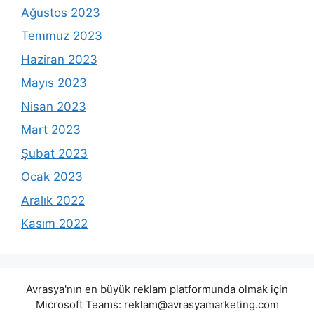
Ağustos 2023
Temmuz 2023
Haziran 2023
Mayıs 2023
Nisan 2023
Mart 2023
Şubat 2023
Ocak 2023
Aralık 2022
Kasım 2022
Avrasya'nın en büyük reklam platformunda olmak için
Microsoft Teams:
reklam@avrasyamarketing.com