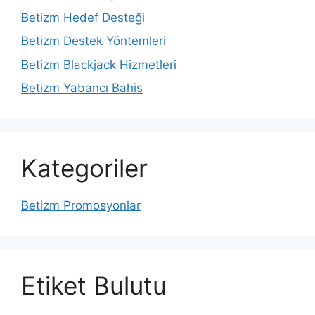
Betizm Hedef Desteği
Betizm Destek Yöntemleri
Betizm Blackjack Hizmetleri
Betizm Yabancı Bahis
Kategoriler
Betizm Promosyonlar
Etiket Bulutu