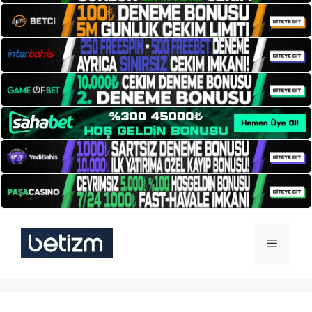
İçeriğe
atla
Menü