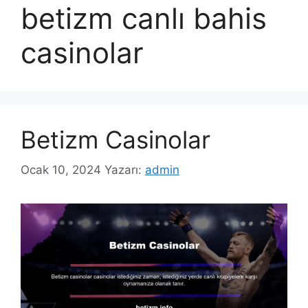
betizm canlı bahis
casinolar
Betizm Casinolar
Ocak 10, 2024
Yazarı:
admin