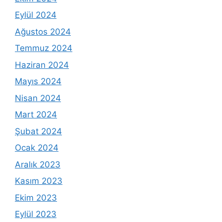
Eylül 2024
Ağustos 2024
Temmuz 2024
Haziran 2024
Mayıs 2024
Nisan 2024
Mart 2024
Şubat 2024
Ocak 2024
Aralık 2023
Kasım 2023
Ekim 2023
Eylül 2023