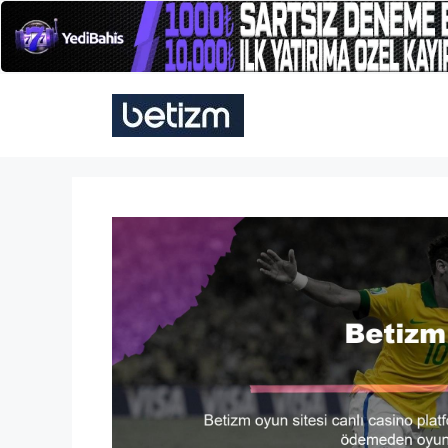
İçeriğe
atla