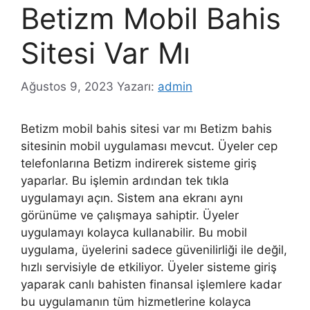
Betizm Mobil Bahis
Sitesi Var Mı
Ağustos 9, 2023
Yazarı:
admin
Betizm mobil bahis sitesi var mı Betizm bahis
sitesinin mobil uygulaması mevcut. Üyeler cep
telefonlarına Betizm indirerek sisteme giriş
yaparlar. Bu işlemin ardından tek tıkla
uygulamayı açın. Sistem ana ekranı aynı
görünüme ve çalışmaya sahiptir. Üyeler
uygulamayı kolayca kullanabilir. Bu mobil
uygulama, üyelerini sadece güvenilirliği ile değil,
hızlı servisiyle de etkiliyor. Üyeler sisteme giriş
yaparak canlı bahisten finansal işlemlere kadar
bu uygulamanın tüm hizmetlerine kolayca