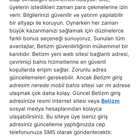
üyelerin istedikleri zaman para çekmelerine izin
verir. Bilgilerinizi güvenilir ve yatırım yapılabilir
bir altyapı ile koruyun. Oynarken her zaman
büyük kazanmanızı sağlamak için düzinelerce
farklı bonus seçeneği sunuyoruz. Sunulan tüm
avantajlar, Betizm güvenilirliğinin mükemmel bir
kanıtıdır. Betizm yeni web sitesi bağlantı adresi,
çevrimiçi bahis hizmetlerine en güvenli
koşullarda erişim sağlar. Zorunlu adres
güncellemeleri gerekebilir. Ancak
Betizm giriş
adresim nerede mobil bahis sitesi var mı
adrese
ulaşmak çok daha kolay. Güncel Betizm giriş
adresinize resmi internet sitesi veya
Betizm
sosyal medya hesaplarından kolayca
ulaşabilirsiniz. Bu siteye üye iseniz giriş
adresiniz güncelleme yaptığınızda cep
telefonunuza SMS olarak gönderilecektir.