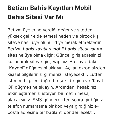
Betizm Bahis Kayıtları Mobil
Bahis Sitesi Var Mı
Betizm üyelerine verdiği değer ve siteden
yüksek gelir elde etmesi nedeniyle birçok kişi
siteye nasıl üye olunur diye merak etmektedir.
Betizm bahis kayıtları mobil bahis sitesi var mı
sitesine üye olmak için: Güncel giriş adresinizi
kullanarak siteye giriş yapınız. Bu sayfadaki
“Kaydol” düğmesini tıklayın. Açılan ekran sizden
kişisel bilgilerinizi girmenizi isteyecektir. Lütfen
istenen bilgileri doğru bir şekilde girin ve “Kayıt
Ol” düğmesine tıklayın. Ardından, hesabınızı
etkinleştirmenizi isteyen bir metin mesajı
alacaksınız. SMS gönderdikten sonra girdiğiniz
telefon numarasına bir kod veya girdiğiniz e-
posta adresine bir bağlantı gönderilecektir.