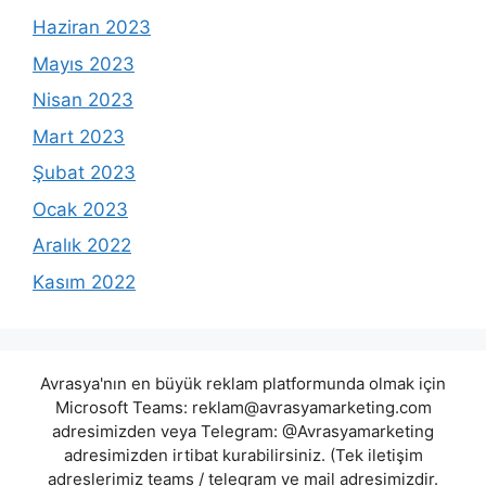
Haziran 2023
Mayıs 2023
Nisan 2023
Mart 2023
Şubat 2023
Ocak 2023
Aralık 2022
Kasım 2022
Avrasya'nın en büyük reklam platformunda olmak için
Microsoft Teams:
reklam@avrasyamarketing.com
adresimizden veya Telegram: @Avrasyamarketing
adresimizden irtibat kurabilirsiniz. (Tek iletişim
adreslerimiz teams / telegram ve mail adresimizdir.