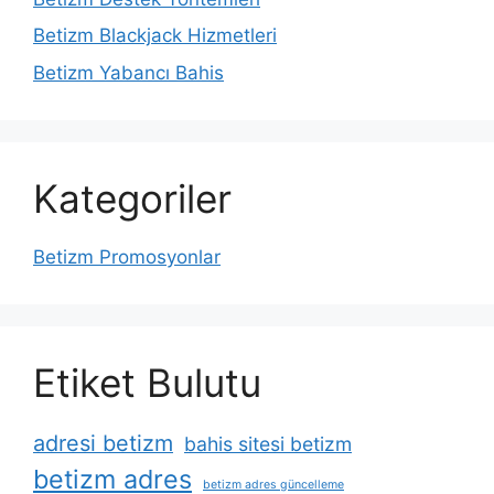
Betizm Blackjack Hizmetleri
Betizm Yabancı Bahis
Kategoriler
Betizm Promosyonlar
Etiket Bulutu
adresi betizm
bahis sitesi betizm
betizm adres
betizm adres güncelleme