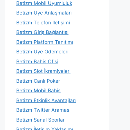
Betizm Mobil Uyumluluk
Betizm Üye Anlaşmaları
Betizm Telefon İletişimi
Betizm Giriş Bağlantısı
Betizm Platform Tanıtımı
Betizm Üye Ödemeleri
Betizm Bahis Ofisi
Betizm Slot İkramiyeleri
Betizm Canlı Poker
Betizm Mobil Bahis
Betizm Etkinlik Avantajları
Betizm Twitter Araması
Betizm Sanal Sporlar
Betizm İletişim Yaklaşımı