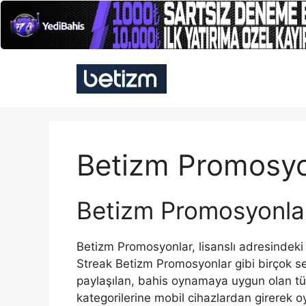
İçeriğe
atla
Betizm Promosyo
Betizm Promosyonla
Betizm Promosyonlar, lisanslı adresindek
Streak Betizm Promosyonlar gibi birçok ser
paylaşılan, bahis oynamaya uygun olan tüm
kategorilerine mobil cihazlardan girere