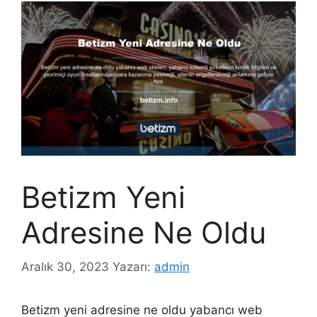
Betizm Yeni
Adresine Ne Oldu
Aralık 30, 2023
Yazarı:
admin
Betizm yeni adresine ne oldu yabancı web