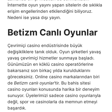
İnternette oyun yayını yapan sitelerin de sıklıkla
erişim engellerinden etkilendiğini biliyoruz.
Nedeni ise yasa dışı yayın.
Betizm Canlı Oyunlar
Çevrimiçi casino endüstrisinde büyük
değişikliklere tanık olduk. Oyun şirketleri yavaş
yavaş çevrimiçi hizmetler sunmaya başladı.
Günümüzün en köklü casino operatörlerine
bakarsanız son birkaç yılda kurulduklarını
göreceksiniz. Online casino markalarından biri
de
Betizm canlı oyunlar
’tir. Bu bahis sitesi
casino oyunları konusunda harika bir deneyim
sunuyor. Üyelerimizi sadece casino oyunlarıyla
değil, spor ve casinolarla da memnun etmeyi
başardık.