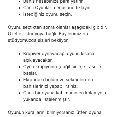
Bahis hesabınıza para yatırın.
Canlı Oyunlar menüsüne tıklayın.
İstediğiniz oyunu seçin.
Oyunu seçtikten sonra olanlar aşağıdaki gibidir.
Özel bir stüdyoya bağlı. Bayilerimiz bu
stüdyomuzda sizleri bekliyor.
Krupiyer oynayacağı oyunu kısaca
açıklayacaktır.
Oyun krupiyenin (dağıtıcının) sırası ile
başlar.
Ekrandaki bölüm ve sekmelerden
bahislerinizi yapabilirsiniz.
Canlı bir oyuna katılmanın en kolay yolu
yukarıda listelenmiştir.
Oyunun kurallarını bilmiyorsanız lütfen oyuna