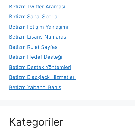
Betizm Twitter Araması
Betizm Sanal Sporlar
Betizm İletişim Yaklaşımı
Betizm Lisans Numarası
Betizm Rulet Sayfası
Betizm Hedef Desteği
Betizm Destek Yöntemleri
Betizm Blackjack Hizmetleri
Betizm Yabancı Bahis
Kategoriler