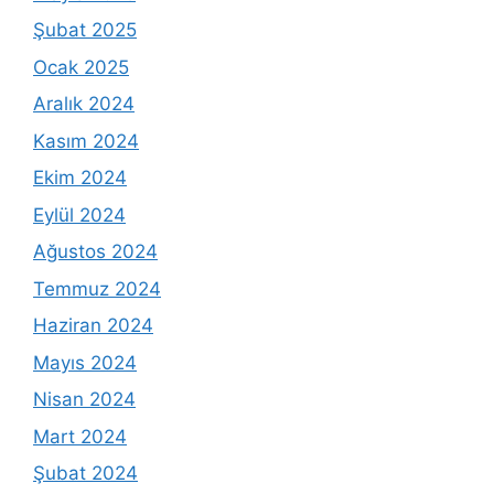
Şubat 2025
Ocak 2025
Aralık 2024
Kasım 2024
Ekim 2024
Eylül 2024
Ağustos 2024
Temmuz 2024
Haziran 2024
Mayıs 2024
Nisan 2024
Mart 2024
Şubat 2024