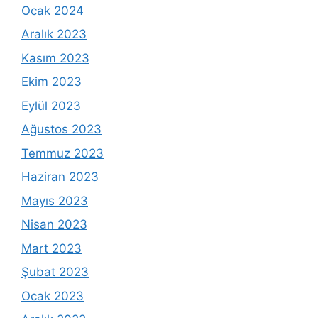
Ocak 2024
Aralık 2023
Kasım 2023
Ekim 2023
Eylül 2023
Ağustos 2023
Temmuz 2023
Haziran 2023
Mayıs 2023
Nisan 2023
Mart 2023
Şubat 2023
Ocak 2023