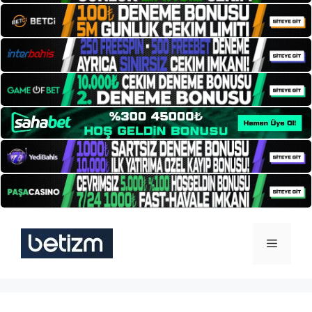
İçeriğe
atla
Menü