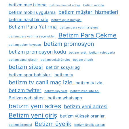
betizm maç izleme
betizm mevcut adres
betizm mobile
betizm müşteri hizmetleri
betizm mobil uygulama
betizm nasil bir site
betizm oyun dünyası
Betizm Para Yatırma
betizm para yatırma i̇şlemi
Betizm Para Çekme
betizm para yatırma seçenekleri
betizm promosyon
betizm poker heyecan
betizm promosyon kodu
betizm rulet
betizm rulet çarkı
betizm sanal sitedir
betizm sektörü rulet
betizm sitedir
betizm sitesi
betizm sosyal ağ
betizm spor bahisleri
betizm tv
betizm tv canli maç izle
betizm tv izle
betizm twitter
betizm vip rulet
betizm web site adı
Betizm web sitesi
betizm whatsapp
betizm yeni adres
betizm yeni adresi
Betizm yeni giriş
betizm yüksek oranlar
Betizm üyelik
betizm ödemesi
betizm üyelik şartları